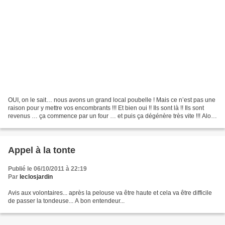
OUI, on le sait… nous avons un grand local poubelle ! Mais ce n’est pas une
raison pour y mettre vos encombrants !!! Et bien oui !! Ils sont là !! Ils sont
revenus … ça commence par un four … et puis ça dégénère très vite !!! Alors
pour leur permettre...
Appel à la tonte
Publié le 06/10/2011 à 22:19
Par
leclosjardin
Avis aux volontaires... après la pelouse va être haute et cela va être difficile
de passer la tondeuse... A bon entendeur...