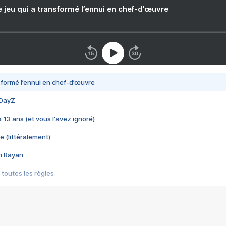
e jeu qui a transformé l’ennui en chef-d’œuvre
nsformé l’ennui en chef-d’œuvre
 DayZ
 a 13 ans (et vous l'avez ignoré)
e (littéralement)
im Rayan
 toutes les règles
s les jeux vidéo
us choquant de Rockstar ? - Le scandale BULLY